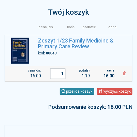
Twój koszyk
cena jdn.
ilość
podatek
cena
Zeszyt 1/23 Family Medicine &
Primary Care Review
kod:
00043
cena jdn.
podatek
cena
16.00
1.19
16.00
przelicz koszyk
wyczyść koszyk
Podsumowanie koszyk:
16.00
PLN