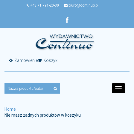
+48 71 791-20-30
biuro@continuo.pl
Zamówienie
Koszyk
Toggle
navigati
Home
Nie masz żadnych produktów w koszyku