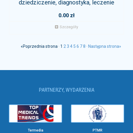
dziedziczenie, diagnostyka, leczenie
0.00 zł
Szczegóły
«Poprzednia strona · 1
2
3
4
5
6
7
8
·
Następna strona»
PARTNERZY, WYDARZENIA
Termedia
PTMR