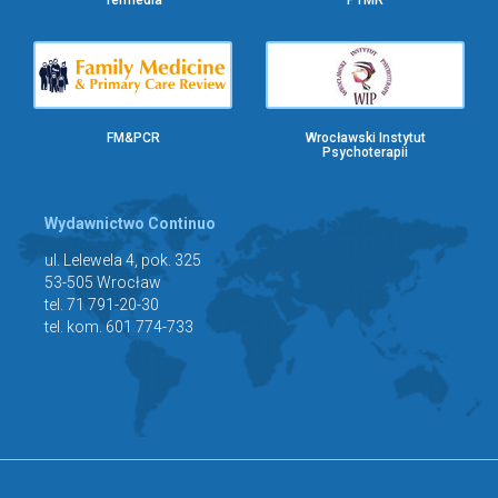
Termedia
PTMR
FM&PCR
Wrocławski Instytut
Psychoterapii
Wydawnictwo Continuo
ul. Lelewela 4, pok. 325
53-505 Wrocław
tel. 71 791-20-30
tel. kom. 601 774-733