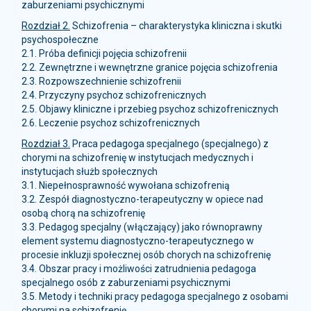
zaburzeniami psychicznymi
Rozdział 2.
Schizofrenia – charakterystyka kliniczna i skutki
psychospołeczne
2.1. Próba definicji pojęcia schizofrenii
2.2. Zewnętrzne i wewnętrzne granice pojęcia schizofrenia
2.3. Rozpowszechnienie schizofrenii
2.4. Przyczyny psychoz schizofrenicznych
2.5. Objawy kliniczne i przebieg psychoz schizofrenicznych
2.6. Leczenie psychoz schizofrenicznych
Rozdział 3.
Praca pedagoga specjalnego (specjalnego) z
chorymi na schizofrenię w instytucjach medycznych i
instytucjach służb społecznych
3.1. Niepełnosprawność wywołana schizofrenią
3.2. Zespół diagnostyczno-terapeutyczny w opiece nad
osobą chorą na schizofrenię
3.3. Pedagog specjalny (włączający) jako równoprawny
element systemu diagnostyczno-terapeutycznego w
procesie inkluzji społecznej osób chorych na schizofrenię
3.4. Obszar pracy i możliwości zatrudnienia pedagoga
specjalnego osób z zaburzeniami psychicznymi
3.5. Metody i techniki pracy pedagoga specjalnego z osobami
chorymi na schizofrenię