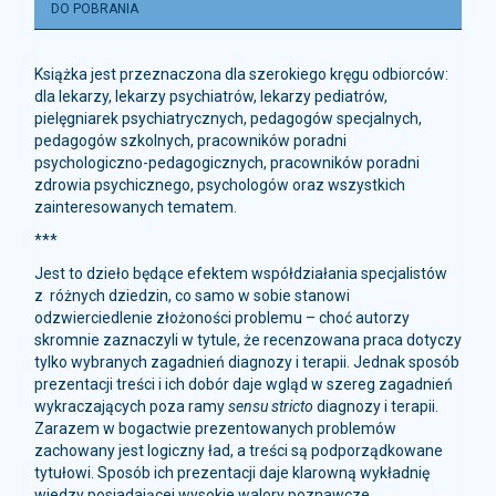
DO POBRANIA
Książka jest przeznaczona dla szerokiego kręgu odbiorców:
dla lekarzy, lekarzy psychiatrów, lekarzy pediatrów,
pielęgniarek psychiatrycznych, pedagogów specjalnych,
pedagogów szkolnych, pracowników poradni
psychologiczno-pedagogicznych, pracowników poradni
zdrowia psychicznego, psychologów oraz wszystkich
zainteresowanych tematem.
***
Jest to dzieło będące efektem współdziałania specjalistów
z różnych dziedzin, co samo w sobie stanowi
odzwierciedlenie złożoności problemu – choć autorzy
skromnie zaznaczyli w tytule, że recenzowana praca dotyczy
tylko wybranych zagadnień diagnozy i terapii. Jednak sposób
prezentacji treści i ich dobór daje wgląd w szereg zagadnień
wykraczających poza ramy
sensu stricto
diagnozy i terapii.
Zarazem w bogactwie prezentowanych problemów
zachowany jest logiczny ład, a treści są podporządkowane
tytułowi. Sposób ich prezentacji daje klarowną wykładnię
wiedzy posiadającej wysokie walory poznawcze,