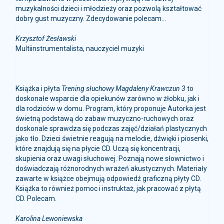
dobry gust muzyczny. Zdecydowanie polecam...
Krzysztof Żesławski
Multiinstrumentalista, nauczyciel muzyki
Książka i płyta
Trening słuchowy Magdaleny Krawczun 3
to
doskonałe wsparcie dla opiekunów zarówno w żłobku, jak i
dla rodziców w domu. Program, który proponuje Autorka jest
świetną podstawą do zabaw muzyczno-ruchowych oraz
doskonale sprawdza się podczas zajęć/działań plastycznych
jako tło. Dzieci świetnie reagują na melodie, dźwięki i piosenki,
które znajdują się na płycie CD. Uczą się koncentracji,
skupienia oraz uwagi słuchowej. Poznają nowe słownictwo i
doświadczają różnorodnych wrażeń akustycznych. Materiały
zawarte w książce obejmują odpowiedź graficzną płyty CD.
Książka to również pomoc i instruktaż, jak pracować z płytą
CD. Polecam.
Karolina Lewoniewska
Edukator, coach z zakresu szkoleń „Opiekun w żłobku” oraz