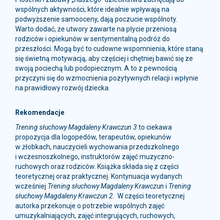
podwyższenie samooceny, dają poczucie wspólnoty.
Warto dodać, że utwory zawarte na płycie przeniosą
rodziców i opiekunów w sentymentalną podróż do
przeszłości. Mogą być to cudowne wspomnienia, które staną
się świetną motywacją, aby częściej i chętniej bawić się ze
swoją pociechą lub podopiecznym. A to z pewnością
przyczyni się do wzmocnienia pozytywnych relacji i wpłynie
na prawidłowy rozwój dziecka.
Rekomendacje
Trening słuchowy Magdaleny Krawczun 3
to ciekawa
propozycja dla logopedów, terapeutów, opiekunów
w żłobkach, nauczycieli wychowania przedszkolnego
i wczesnoszkolnego, instruktorów zajęć muzyczno-
ruchowych oraz rodziców. Książka składa się z części
teoretycznej oraz praktycznej. Kontynuacja wydanych
wcześniej
Trening słuchowy Magdaleny Krawczun
i
Trening
słuchowy Magdaleny Krawczun 2
. W części teoretycznej
autorka przekonuje o potrzebie wspólnych zajęć
umuzykalniających, zajęć integrujących, ruchowych,
choreoterapii. Część praktyczna to przykładowe aktywności