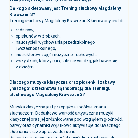
Do kogo skierowany jest Trening słuchowy Magdaleny
Krawczun 3?
Trening słuchowy Magdaleny Krawczun 3 kierowany jest do:
rodziców,
opiekunów w żłobkach,
nauczycieli wychowania przedszkolnego
i wczesnoszkolnego,
instruktorów zajęć muzyczno-ruchowych,
wszystkich, którzy chcą, ale nie wiedzą, jak bawić się
z dziećmi.
Dlaczego muzyka klasyczna oraz piosenki i zabawy
„naszego” dzieciństwa są inspiracją dla Treningu
słuchowego Magdaleny Krawczun 3?
Muzyka klasyczna jest przepiękna i ogólnie znana
słuchaczom. Dodatkowo wartość artystyczna muzyki
klasycznej oraz jej zróżnicowane pod względem głośności,
barwy oraz dynamiki wyjątkowo aktywizuje do uważnego
słuchania oraz zaprasza do ruchu.
Piosenki i zabawy „naszego” dzieciństwa zachęcają do
wspólnych aktywności, które idealnie wpływają na