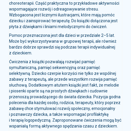
wspomagające rozwój i odreagowywanie stresu.
Wzbogacona jest licznymi ilustracjami, które mają pomóc
dziecku i zainspirować terapeutę. Do książki dołączona jest
płyta z dźwiękami i liniami melodycznymi do ćwiczeń.
Pomoc przeznaczona jest dla dzieci w przedziale 2–5 lat.
Może być wykorzystywana w grupowej terapii, ale również
bardzo dobrze sprawdzi się podczas terapii indywidualnej
z dzieckiem.
Ćwiczenia z książki pozwalają rozwijać pamięć
symultaniczną, pamięć sekwencyjną oraz pamięć
selektywną. Dziecko czerpie korzyści nie tylko ze wspólnej
zabawy z terapeutą, ale przede wszystkim rozwija pamięć
słuchową. Dodatkowym atutem książki jest fakt, że melodie
i piosenki oparte są na prostych dźwiękach i cudownie
przenoszą prowadzącego do świata dziecka. Pozycja godna
polecenia dla każdej osoby, rodzica, terapeuty, który poprzez
zabawę chce stymulować rozwój społeczny, emocjonalny
i poznawczy dziecka, a także wspomagać profilaktykę
i terapię logopedyczną. Zaproponowane ćwiczenia mogą być
wspaniałą formą aktywnego spędzania czasu z dzieckiem.
Agnieszka Dechnik