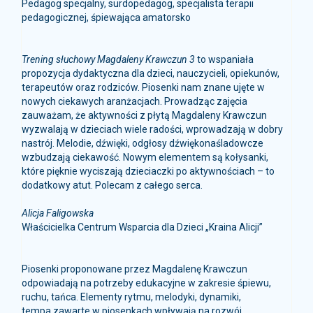
pedagogicznej, śpiewająca amatorsko
Trening słuchowy Magdaleny Krawczun 3
to wspaniała
propozycja dydaktyczna dla dzieci, nauczycieli, opiekunów,
terapeutów oraz rodziców. Piosenki nam znane ujęte w
nowych ciekawych aranżacjach. Prowadząc zajęcia
zauważam, że aktywności z płytą Magdaleny Krawczun
wyzwalają w dzieciach wiele radości, wprowadzają w dobry
nastrój. Melodie, dźwięki, odgłosy dźwiękonaśladowcze
wzbudzają ciekawość. Nowym elementem są kołysanki,
które pięknie wyciszają dzieciaczki po aktywnościach – to
dodatkowy atut. Polecam z całego serca.
Alicja Faligowska
Właścicielka Centrum Wsparcia dla Dzieci „Kraina Alicji”
Piosenki proponowane przez Magdalenę Krawczun
odpowiadają na potrzeby edukacyjne w zakresie śpiewu,
ruchu, tańca. Elementy rytmu, melodyki, dynamiki,
tempa zawarte w piosenkach wpływają na rozwój
muzykalności dzieci i młodzieży oraz pozwolą kształtować