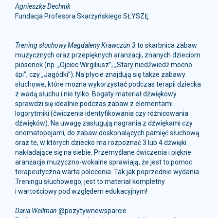
Fundacja Profesora Skarżyńskiego SŁYSZĘ
Trening słuchowy Magdaleny Krawczun 3
to skarbnica zabaw
muzycznych oraz przepięknych aranżacji, znanych dzieciom
piosenek (np. „Ojciec Wirgiliusz”, „Stary niedźwiedź mocno
śpi”, czy „Jagódki”). Na płycie znajdują się także zabawy
słuchowe, które można wykorzystać podczas terapii dziecka
z wadą słuchu i nie tylko. Bogaty materiał dźwiękowy
sprawdzi się idealnie podczas zabaw z elementami
logorytmiki (ćwiczenia identyfikowania czy różnicowania
dźwięków). Na uwagę zasługują nagrania z dźwiękami czy
onomatopejami, do zabaw doskonalących pamięć słuchową
oraz te, w których dziecko ma rozpoznać 3 lub 4 dźwięki
nakładające się na siebie. Przemyślane ćwiczenia i piękne
aranżacje muzyczno-wokalne sprawiają, że jest to pomoc
terapeutyczna warta polecenia. Tak jak poprzednie wydania
Treningu słuchowego, jest to materiał kompletny
i wartościowy pod względem edukacyjnym!
Daria Wellman
@pozytywnewsparcie
Pedagog specjalny, surdopedagog, specjalista terapii