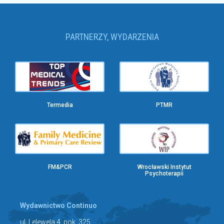
PARTNERZY, WYDARZENIA
Termedia
PTMR
FM&PCR
Wrocławski Instytut
Psychoterapii
Wydawnictwo Continuo
ul. Lelewela 4, pok. 325
53-505 Wrocław