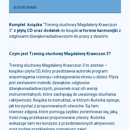
SUGEROWANE
Komplet:
książka
"Trening słuchowy Magdaleny Krawczun
3"
z płytą CD oraz dodatek
do książki
w formie harmonijki
z
odgłosami dźwiękonaśladowczymi do pracy z dziećmi.
Czym jest Trening słuchowy Magdaleny Krawczun 3?
Trening słuchowy Magdaleny Krawczun 3 to zestaw –
książka i płyta CD, który przedstawia autorski program
wspomagania rozwoju i odreagowania stresu u dzieci. Płyta
jest zestawem melodii, dźwięków, odgłosów
dźwiękonaśladowczych, piosenek oraz ich wersji
instrumentalnych, które zachęcają do uważnego słuchania
i aktywności. Książka to instruktaż, w którym Autorka opisuje,
jak korzystać z proponowanych utworów. Są tam
również zdjęcia, które pomogą szybko zorientować się, jaką
treść mają przekazać proponowane utwory. Autorka
wskazuje tam też korzyści z przedstawionych aktywności
oraz podaje przykładowy scenariusz zajęć.