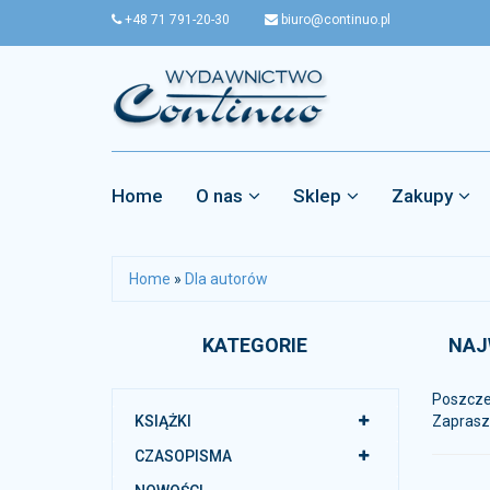
+48 71 791-20-30
biuro@continuo.pl
Home
O nas
Sklep
Zakupy
Home
»
Dla autorów
KATEGORIE
NAJ
Poszczeg
KSIĄŻKI
Zaprasz
CZASOPISMA