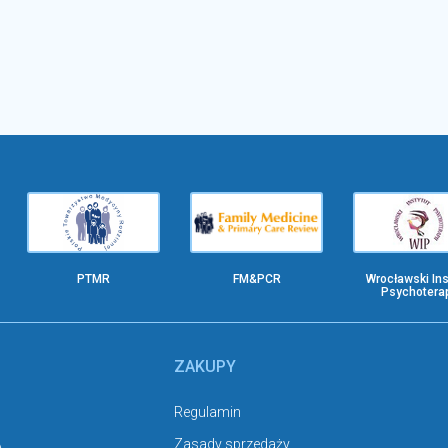
PTMR
FM&PCR
Wrocławski Ins
Psychoterap
ZAKUPY
Regulamin
A
Zasady sprzedaży