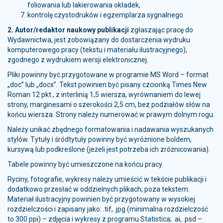
foliowania lub lakierowania okładek,
kontrolę czystodruków i egzemplarza sygnalnego.
2.
Autor/redaktor naukowy publikacji
zgłaszając pracę do
Wydawnictwa, jest zobowiązany do dostarczenia wydruku
komputerowego pracy (tekstu i materiału ilustracyjnego),
zgodnego z wydrukiem wersji elektronicznej.
Pliki powinny być przygotowane w programie MS Word – format
„doc” lub „docx”. Tekst powinien być pisany czcionką Times New
Roman 12 pkt., z interlinią 1,5 wiersza, wyrównaniem do lewej
strony, marginesami o szerokości 2,5 cm, bez podziałów słów na
końcu wiersza. Strony należy numerować w prawym dolnym rogu.
Należy unikać zbędnego formatowania i nadawania wyszukanych
stylów. Tytuły i śródtytuły powinny być wyróżnione boldem,
kursywą lub podkreślone (jeżeli jest potrzeba ich zróżnicowania).
Tabele powinny być umieszczone na końcu pracy.
Ryciny, fotografie, wykresy należy umieścić w tekście publikacji i
dodatkowo przesłać w oddzielnych plikach, poza tekstem.
Materiał ilustracyjny powinien być przygotowany w wysokiej
rozdzielczości i zapisany jako: .tif, .jpg (minimalna rozdzielczość
to 300 ppi) – zdjęcia i wykresy z programu Statistica; .ai, .psd –