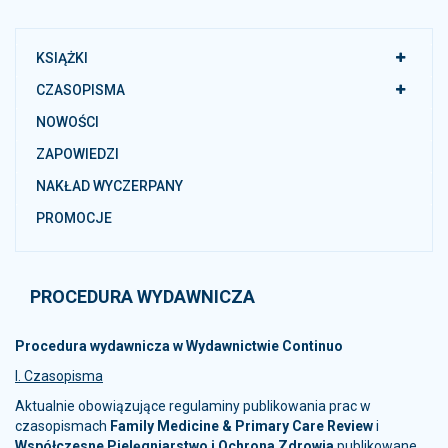
KSIĄŻKI
CZASOPISMA
NOWOŚCI
ZAPOWIEDZI
NAKŁAD WYCZERPANY
PROMOCJE
PROCEDURA WYDAWNICZA
Procedura wydawnicza w Wydawnictwie Continuo
I. Czasopisma
Aktualnie obowiązujące regulaminy publikowania prac w
czasopismach
Family Medicine & Primary Care Review
i
Współczesne Pielęgniarstwo i Ochrona Zdrowia
publikowane