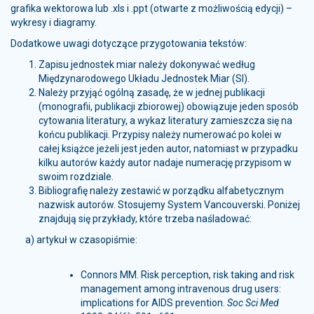
grafika wektorowa lub .xls i .ppt (otwarte z możliwością edycji) –
wykresy i diagramy.
Dodatkowe uwagi dotyczące przygotowania tekstów:
Zapisu jednostek miar należy dokonywać według
Międzynarodowego Układu Jednostek Miar (SI).
Należy przyjąć ogólną zasadę, że w jednej publikacji
(monografii, publikacji zbiorowej) obowiązuje jeden sposób
cytowania literatury, a wykaz literatury zamieszcza się na
końcu publikacji. Przypisy należy numerować po kolei w
całej książce jeżeli jest jeden autor, natomiast w przypadku
kilku autorów każdy autor nadaje numerację przypisom w
swoim rozdziale.
Bibliografię należy zestawić w porządku alfabetycznym
nazwisk autorów. Stosujemy System Vancouverski. Poniżej
znajdują się przykłady, które trzeba naśladować:
a) artykuł w czasopiśmie:
Connors MM. Risk perception, risk taking and risk
management among intravenous drug users:
implications for AIDS prevention.
Soc Sci Med