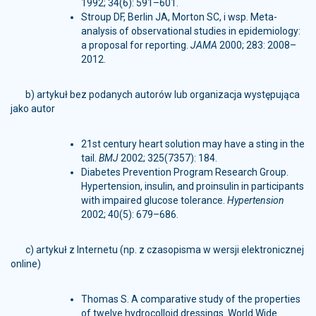
1992; 34(6): 591–601.
Stroup DF, Berlin JA, Morton SC, i wsp. Meta-
analysis of observational studies in epidemiology:
a proposal for reporting.
JAMA
2000; 283: 2008–
2012.
b) artykuł bez podanych autorów lub organizacja występująca
jako autor
21st century heart solution may have a sting in the
tail.
BMJ
2002; 325(7357): 184.
Diabetes Prevention Program Research Group.
Hypertension, insulin, and proinsulin in participants
with impaired glucose tolerance.
Hypertension
2002; 40(5): 679–686.
c) artykuł z Internetu (np. z czasopisma w wersji elektronicznej
online)
Thomas S. A comparative study of the properties
of twelve hydrocolloid dressings. World Wide