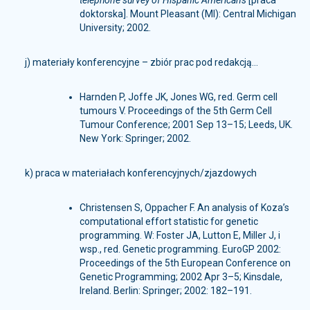
telephone survey of Hispanic Americans
[praca
doktorska]. Mount Pleasant (MI): Central Michigan
University; 2002.
j) materiały konferencyjne – zbiór prac pod redakcją...
Harnden P, Joffe JK, Jones WG, red. Germ cell
tumours V. Proceedings of the 5th Germ Cell
Tumour Conference; 2001 Sep 13–15; Leeds, UK.
New York: Springer; 2002.
k) praca w materiałach konferencyjnych/zjazdowych
Christensen S, Oppacher F. An analysis of Koza’s
computational effort statistic for genetic
programming. W: Foster JA, Lutton E, Miller J, i
wsp., red. Genetic programming. EuroGP 2002:
Proceedings of the 5th European Conference on
Genetic Programming; 2002 Apr 3–5; Kinsdale,
Ireland. Berlin: Springer; 2002: 182–191.