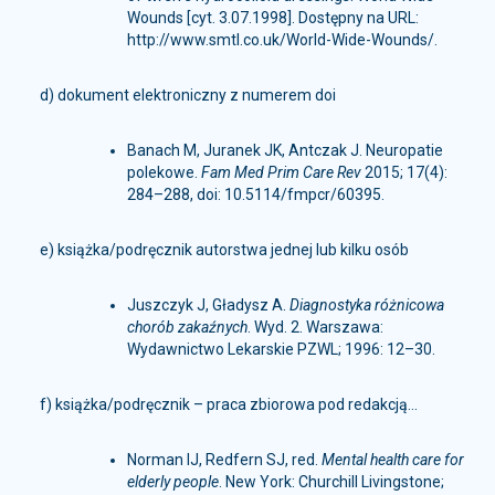
Wounds [cyt. 3.07.1998]. Dostępny na URL:
http://www.smtl.co.uk/World-Wide-Wounds/.
d) dokument elektroniczny z numerem doi
Banach M, Juranek JK, Antczak J. Neuropatie
polekowe.
Fam Med Prim Care Rev
2015; 17(4):
284–288, doi: 10.5114/fmpcr/60395.
e) książka/podręcznik autorstwa jednej lub kilku osób
Juszczyk J, Gładysz A.
Diagnostyka różnicowa
chorób zakaźnych
. Wyd. 2. Warszawa:
Wydawnictwo Lekarskie PZWL; 1996: 12–30.
f) książka/podręcznik – praca zbiorowa pod redakcją...
Norman IJ, Redfern SJ, red.
Mental health care for
elderly people
. New York: Churchill Livingstone;