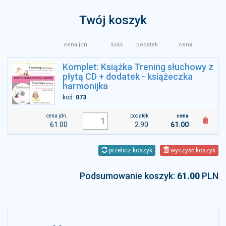
Twój koszyk
cena jdn.
ilość
podatek
cena
Komplet: Książka Trening słuchowy z
płytą CD + dodatek - książeczka
harmonijka
kod:
073
cena jdn.
podatek
cena
61.00
2.90
61.00
przelicz koszyk
wyczyść koszyk
Podsumowanie koszyk:
61.00
PLN