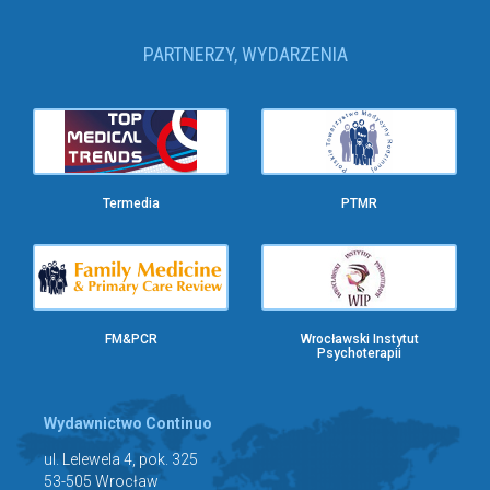
PARTNERZY, WYDARZENIA
Termedia
PTMR
FM&PCR
Wrocławski Instytut
Psychoterapii
Wydawnictwo Continuo
ul. Lelewela 4, pok. 325
53-505 Wrocław