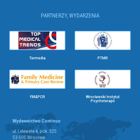
PARTNERZY, WYDARZENIA
Termedia
PTMR
FM&PCR
Wrocławski Instytut
Psychoterapii
Wydawnictwo Continuo
ul. Lelewela 4, pok. 325
53-505 Wrocław