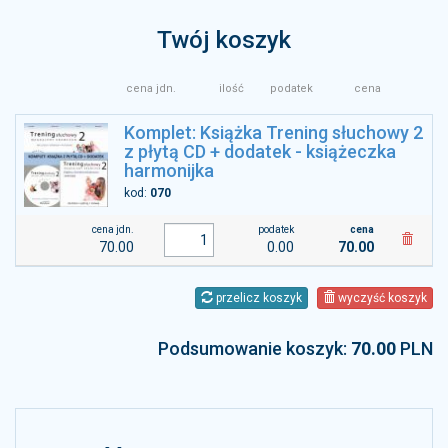
Twój koszyk
cena jdn.
ilość
podatek
cena
Komplet: Książka Trening słuchowy 2
z płytą CD + dodatek - książeczka
harmonijka
kod:
070
cena jdn.
podatek
cena
70.00
0.00
70.00
przelicz koszyk
wyczyść koszyk
Podsumowanie koszyk:
70.00
PLN