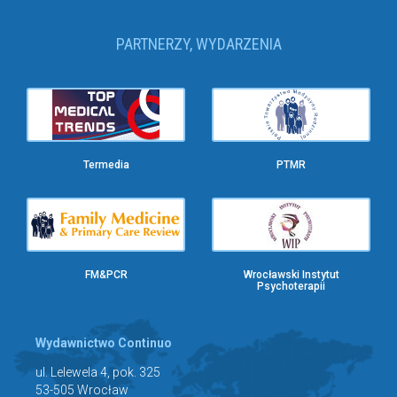
PARTNERZY, WYDARZENIA
Termedia
PTMR
FM&PCR
Wrocławski Instytut
Psychoterapii
Wydawnictwo Continuo
ul. Lelewela 4, pok. 325
53-505 Wrocław