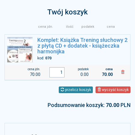
Twój koszyk
cena jdn.
ilość
podatek
cena
Komplet: Książka Trening słuchowy 2
z płytą CD + dodatek - książeczka
harmonijka
kod:
070
cena jdn.
podatek
cena
70.00
0.00
70.00
przelicz koszyk
wyczyść koszyk
Podsumowanie koszyk:
70.00
PLN