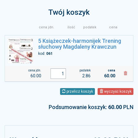
Twój koszyk
cena jdn.
ilość
podatek
cena
5 Książeczek-harmonijek Trening
słuchowy Magdaleny Krawczun
kod:
061
cena jdn.
podatek
cena
60.00
2.86
60.00
przelicz koszyk
wyczyść koszyk
Podsumowanie koszyk:
60.00
PLN