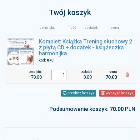
Twój koszyk
cena jdn.
ilość
podatek
cena
Komplet: Książka Trening słuchowy 2
z płytą CD + dodatek - książeczka
harmonijka
kod:
070
cena jdn.
podatek
cena
70.00
0.00
70.00
przelicz koszyk
wyczyść koszyk
Podsumowanie koszyk:
70.00
PLN