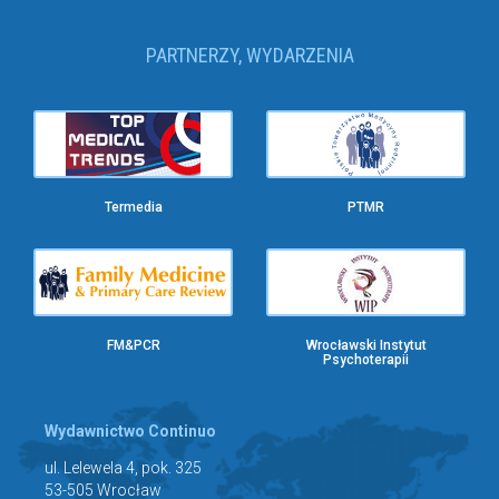
PARTNERZY, WYDARZENIA
Termedia
PTMR
FM&PCR
Wrocławski Instytut
Psychoterapii
Wydawnictwo Continuo
ul. Lelewela 4, pok. 325
53-505 Wrocław