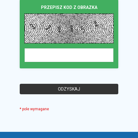
PRZEPISZ KOD Z OBRAZKA
* pole wymagane