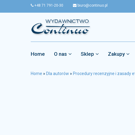
+48 71 791-20-30
biuro@continuo.pl
Home
O nas
Sklep
Zakupy
Home
»
Dla autorów
»
Procedury recenzyjne i zasady e