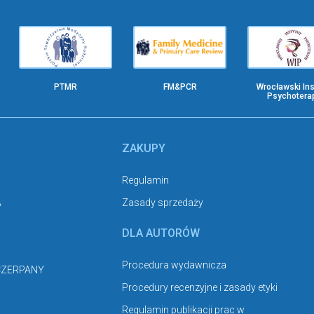
PTMR
FM&PCR
Wrocławski Ins
Psychoterap
ZAKUPY
Regulamin
A
Zasady sprzedaży
DLA AUTORÓW
Procedura wydawnicza
CZERPANY
Procedury recenzyjne i zasady etyki
Regulamin publikacji prac w