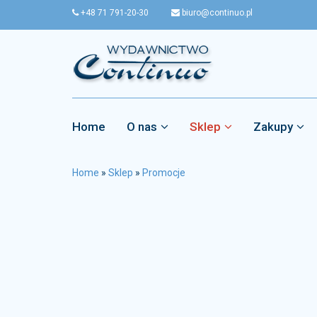
+48 71 791-20-30
biuro@continuo.pl
Home
O nas
Sklep
Zakupy
Home
»
Sklep
»
Promocje