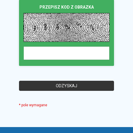
PRZEPISZ KOD Z OBRAZKA
* pole wymagane