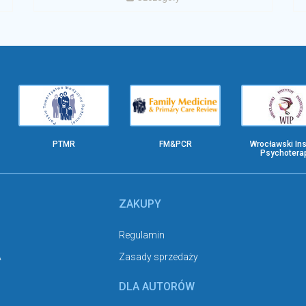
PTMR
FM&PCR
Wrocławski Ins
Psychoterap
ZAKUPY
Regulamin
A
Zasady sprzedaży
DLA AUTORÓW