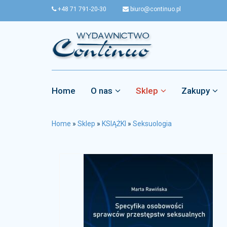
+48 71 791-20-30
biuro@continuo.pl
Home
O nas
Sklep
Zakupy
Home
»
Sklep
»
KSIĄŻKI
»
Seksuologia