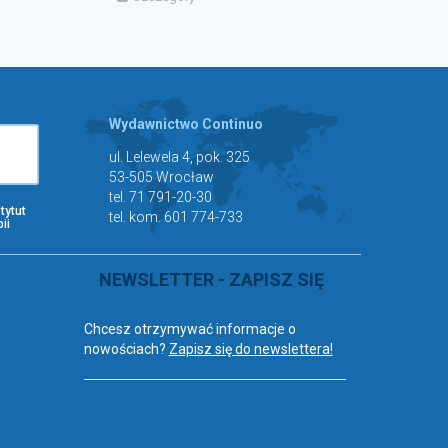
Wydawnictwo Continuo
ul. Lelewela 4, pok. 325
53-505 Wrocław
tel. 71 791-20-30
tytut
tel. kom. 601 774-733
ii
NEWSLETTER - ZAPISZ SIĘ
Chcesz otrzymywać informacje o
nowościach?
Zapisz się do newslettera!