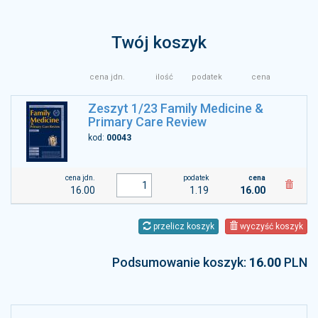
Twój koszyk
cena jdn.
ilość
podatek
cena
Zeszyt 1/23 Family Medicine &
Primary Care Review
kod:
00043
cena jdn.
podatek
cena
16.00
1.19
16.00
przelicz koszyk
wyczyść koszyk
Podsumowanie koszyk:
16.00
PLN