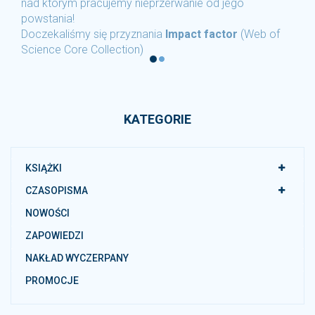
órym pracujemy nieprzerwanie od jego
publikując
nia!
– poziom I 
aliśmy się przyznania
Impact factor
(Web of
Unikatowy 
 Core Collection)
– 67100 (p
KATEGORIE
KSIĄŻKI
CZASOPISMA
NOWOŚCI
ZAPOWIEDZI
NAKŁAD WYCZERPANY
PROMOCJE