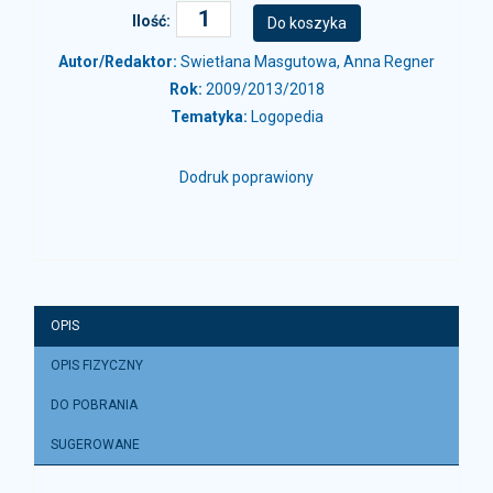
Ilość:
Autor/Redaktor:
Swietłana Masgutowa, Anna Regner
Rok:
2009/2013/2018
Tematyka:
Logopedia
Dodruk poprawiony
OPIS
OPIS FIZYCZNY
DO POBRANIA
SUGEROWANE