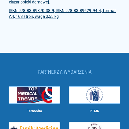
ciężar opieki domowej.
ISBN 978-83-89370-38-9, ISBN 978-83-89629-94-4,
format
A4, 168 stron, waga 0,55 kg
PARTNERZY, WYDARZENIA
Termedia
PTMR