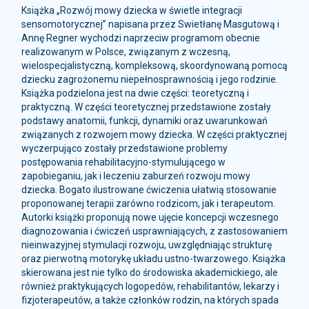
Książka „Rozwój mowy dziecka w świetle integracji
sensomotorycznej” napisana przez Swietłanę Masgutową i
Annę Regner wychodzi naprzeciw programom obecnie
realizowanym w Polsce, związanym z wczesną,
wielospecjalistyczną, kompleksową, skoordynowaną pomocą
dziecku zagrożonemu niepełnosprawnością i jego rodzinie.
Książka podzielona jest na dwie części: teoretyczną i
praktyczną. W części teoretycznej przedstawione zostały
podstawy anatomii, funkcji, dynamiki oraz uwarunkowań
związanych z rozwojem mowy dziecka. W części praktycznej
wyczerpująco zostały przedstawione problemy
postępowania rehabilitacyjno-stymulującego w
zapobieganiu, jak i leczeniu zaburzeń rozwoju mowy
dziecka. Bogato ilustrowane ćwiczenia ułatwią stosowanie
proponowanej terapii zarówno rodzicom, jak i terapeutom.
Autorki książki proponują nowe ujęcie koncepcji wczesnego
diagnozowania i ćwiczeń usprawniających, z zastosowaniem
nieinwazyjnej stymulacji rozwoju, uwzględniając strukturę
oraz pierwotną motorykę układu ustno-twarzowego. Książka
skierowana jest nie tylko do środowiska akademickiego, ale
również praktykujących logopedów, rehabilitantów, lekarzy i
fizjoterapeutów, a także członków rodzin, na których spada