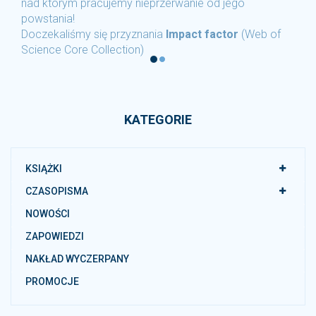
nad którym pracujemy nieprzerwanie od jego
powstania!
Doczekaliśmy się przyznania
Impact factor
(Web of
Science Core Collection)
KATEGORIE
KSIĄŻKI
CZASOPISMA
NOWOŚCI
ZAPOWIEDZI
NAKŁAD WYCZERPANY
PROMOCJE