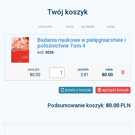
Twój koszyk
cena jdn.
ilość
podatek
cena
Badania naukowe w pielęgniarstwie i
położnictwie Tom 4
kod:
0026
cena jdn.
podatek
cena
80.00
3.81
80.00
przelicz koszyk
wyczyść koszyk
Podsumowanie koszyk:
80.00
PLN