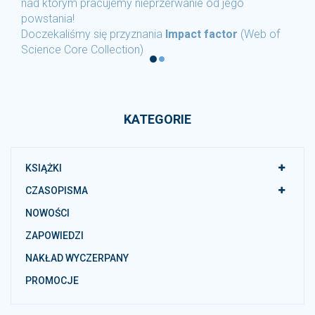
nad którym pracujemy nieprzerwanie od jego
powstania!
Doczekaliśmy się przyznania
Impact factor
(Web of
Science Core Collection)
KATEGORIE
KSIĄŻKI
CZASOPISMA
NOWOŚCI
ZAPOWIEDZI
NAKŁAD WYCZERPANY
PROMOCJE